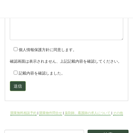
個人情報保護方針に同意します。
確認画面は表示されません、上記記載内容を確認してください。
記載内容を確認しました。
物件問合せ
求人について（薬剤師、看護師の求人につい
その他問合せ
開業無料相談予約
|
開業物件問合せ
|
薬剤師、看護師の求人について
|
その他
て）
お名前（必須）
お名前（必須）