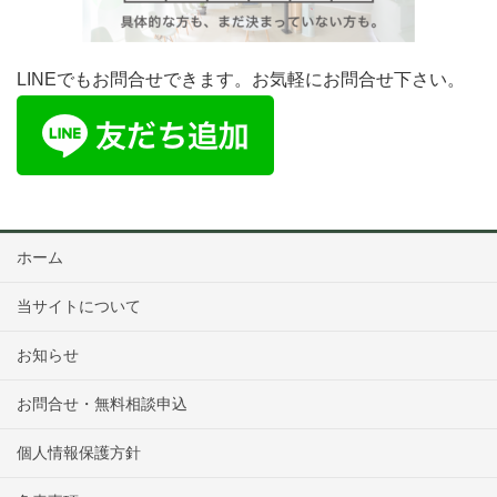
記載内容を確認しました。
LINEでもお問合せできます。お気軽にお問合せ下さい。
個人情報保護方針に同意します。
確認画面は表示されません、上記記載内容を確認してください。
個人情報保護方針に同意します。
記載内容を確認しました。
ホーム
確認画面は表示されません、上記記載内容を確認してください。
記載内容を確認しました。
当サイトについて
お知らせ
※職業紹介企業と提携しておりますが、皆様の給与に還元していただ
お問合せ・無料相談申込
くため、当社は紹介料をいただいておりません。
個人情報保護方針
※医師の求人については、
開業無料相談予約
からお申し込みくださ
い。