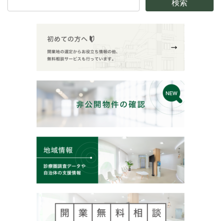
お名前（必須）
メールアドレス（必須）
メールアドレス（必須）
メールアドレス（必須）
電話番号
お問合せ内容（必須）
就業形態（必須）
正社員
パートタイム
アルバイト
その他
問合せ種類（必須）
勤務地（必須）
Twitterで見た物件の詳細について
茨城県
千葉県
埼玉県
東京都
現在募集のある物件のお尋ね
条件に合う物件を探してほしい
他
希望月収（必須）
お問合せ詳細（必須）
お問合せ内容
個人情報保護方針に同意します。
確認画面は表示されません、上記記載内容を確認してください。