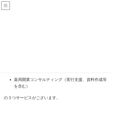
薬局開業サポート
HOME
薬局開業サポート
当社の「薬局開業サポート」は、
対面による非公開情報提供や資料作成
対面や電話・メール等による無料相談
薬局開業コンサルティング（実行支援、資料作成等
を含む）
の３つサービスがございます。